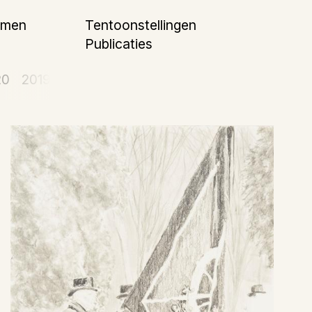
mmen
Tentoonstellingen
Publicaties
20
2019
2018
2017
2016
2015
2014
2013