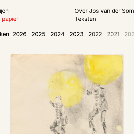
ijen
Over Jos van der So
 papier
Teksten
rken
2026
2025
2024
2023
2022
2021
20