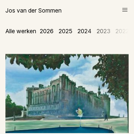
menu
Jos van der Sommen
Schilderijen
Alle werken
2026
2025
2024
2023
2022
Werk op papier
Over Jos van der Sommen
expand_more
Teksten
Tentoonstellingen
Publicaties