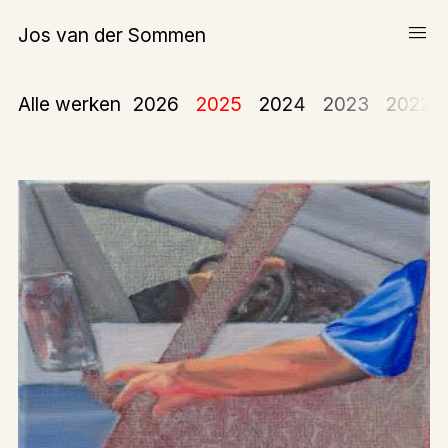
menu
Jos van der Sommen
Schilderijen
Alle werken
2026
2025
2024
2023
2022
Werk op papier
Over Jos van der Sommen
expand_more
Teksten
Tentoonstellingen
Publicaties