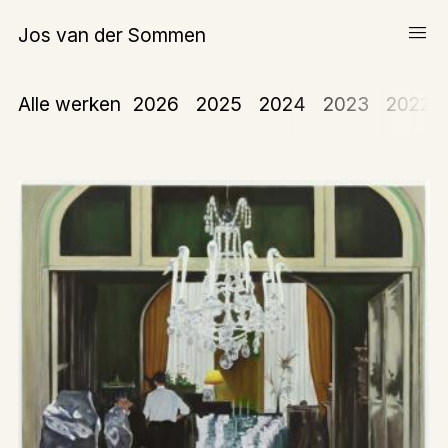
menu
Jos van der Sommen
Schilderijen
Alle werken
2026
2025
2024
2023
2022
Werk op papier
Over Jos van der Sommen
expand_more
Teksten
Tentoonstellingen
Publicaties