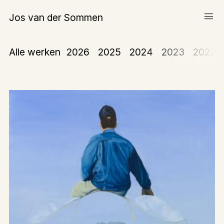
menu
Jos van der Sommen
Schilderijen
Alle werken
2026
2025
2024
2023
2022
Werk op papier
Over Jos van der Sommen
expand_more
Teksten
Tentoonstellingen
Publicaties