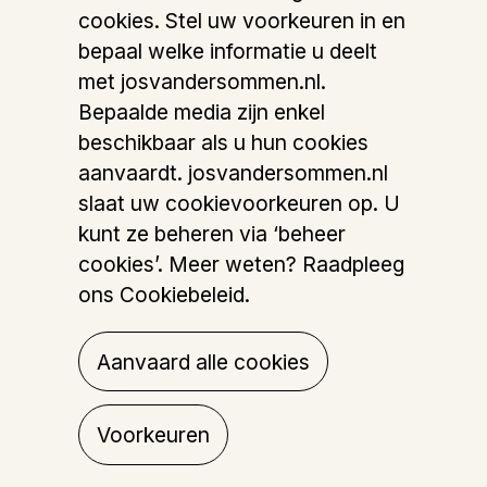
Daar praten we nog over
cookies. Stel uw voorkeuren in en
Olieverf op doek
bepaal welke informatie u deelt
60 x 50 cm
2015
met josvandersommen.nl.
Bepaalde media zijn enkel
beschikbaar als u hun cookies
aanvaardt. josvandersommen.nl
slaat uw cookievoorkeuren op. U
kunt ze beheren via ‘beheer
cookies’. Meer weten? Raadpleeg
ons Cookiebeleid.
Vergalopering
Aanvaard alle cookies
Olieverf op doek
40 x 30 cm
2015
Voorkeuren
©JVDS 2026
Credits
Cookies
Instagram
Vanuit het beeld
Olieverf op doek