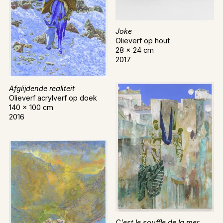
Joke
Olieverf op hout
28 x 24 cm
2017
Afglijdende realiteit
Olieverf acrylverf op doek
140 x 100 cm
2016
C'est le souffle de la mer