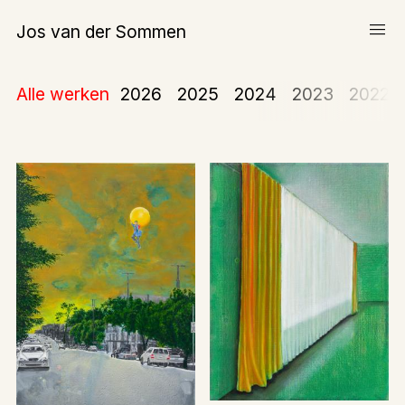
menu
Jos van der Sommen
Schilderijen
Alle werken
2026
2025
2024
2023
2022
Werk op papier
Over Jos van der Sommen
expand_more
Teksten
Tentoonstellingen
Publicaties