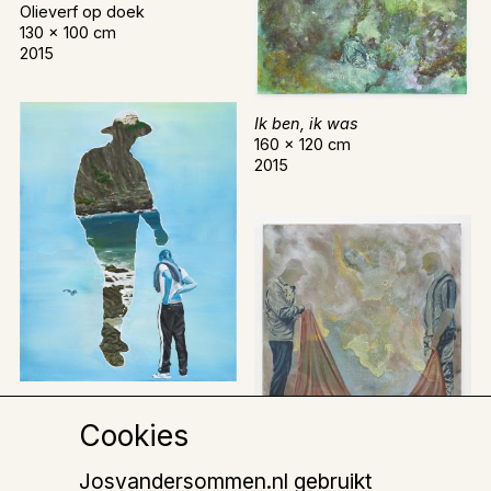
Olieverf op doek
130 x 100 cm
2015
Ik ben, ik was
160 x 120 cm
2015
Groeten vanuit het land in
mij
Cookies
Olieverf op doek
90 x 70 cm
Josvandersommen.nl gebruikt
2015